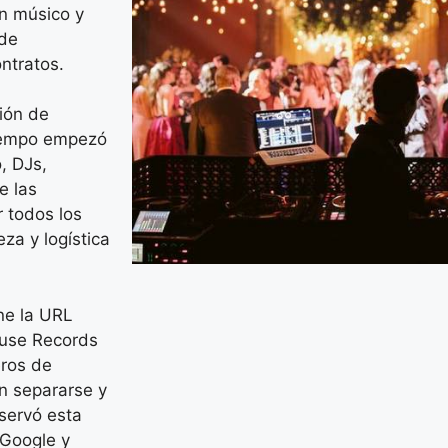
un músico y
 de
ontratos.
ión de
tiempo empezó
, DJs,
e las
 todos los
za y logística
ne la URL
use Records
ros de
n separarse y
servó esta
 Google y