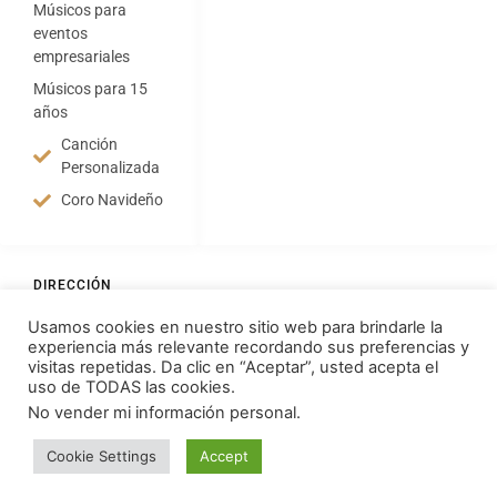
Músicos para
eventos
empresariales
Músicos para 15
años
Canción
Personalizada
Coro Navideño
DIRECCIÓN
Edificio Baviera OF 512
Usamos cookies en nuestro sitio web para brindarle la
experiencia más relevante recordando sus preferencias y
+57 312 3190990
visitas repetidas. Da clic en “Aceptar”, usted acepta el
info@musicosbacata.com
uso de TODAS las cookies.
No vender mi información personal
.
Alianza Arte y Vanguardia SAS
Cookie Settings
Accept
-WhatsApp Asesoría Personalizada-