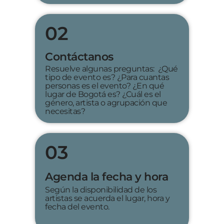
02
Contáctanos
Resuelve algunas preguntas: ¿Qué
tipo de evento es? ¿Para cuantas
personas es el evento? ¿En qué
lugar de Bogotá es? ¿Cuál es el
género, artista o agrupación que
necesitas?
03
Agenda la fecha y hora
Según la disponibilidad de los
artistas se acuerda el lugar, hora y
fecha del evento.