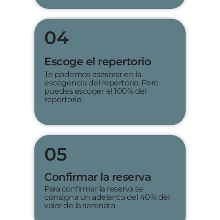
04
Escoge el repertorio
Te podemos asesorar en la
escogencia del repertorio. Pero
puedes escoger el 100% del
repertorio.
05
Confirmar la reserva
Para confirmar la reserva se
consigna un adelanto del 40% del
valor de la serenata